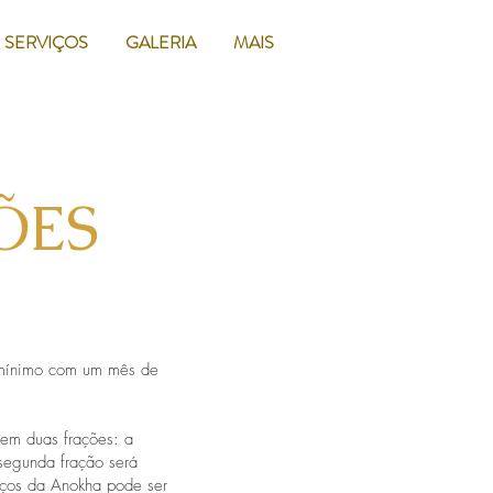
SERVIÇOS
GALERIA
MAIS
ÕES
o mínimo com um mês de
em duas frações: a
 segunda fração será
iços da Anokha pode ser