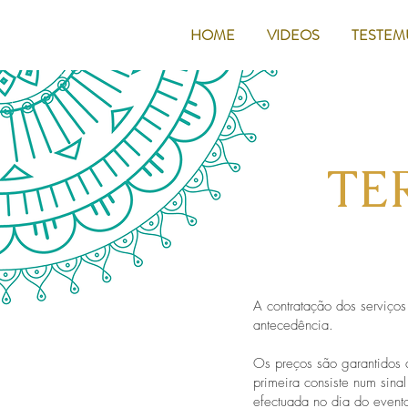
HOME
VIDEOS
TESTE
TE
A contratação dos serviço
antecedência.
Os preços são garantidos 
primeira consiste num sina
efectuada no dia do even