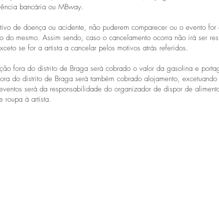
ferência bancária ou MBway.
tivo de doença ou acidente, não puderem comparecer ou o evento for 
ão do mesmo. Assim sendo, caso o cancelamento ocorra não irá ser res
ceto se for a artista a cancelar pelos motivos atrás referidos.
ção fora do distrito de Braga será cobrado o valor da gasolina e port
fora do distrito de Braga será também cobrado alojamento, excetuando 
eventos será da responsabilidade do organizador de dispor de alimen
 roupa à artista.